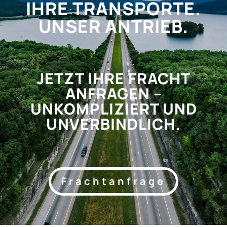
IHRE TRANSPORTE.
UNSER ANTRIEB.
JETZT IHRE FRACHT
ANFRAGEN –
UNKOMPLIZIERT UND
UNVERBINDLICH.
Frachtanfrage